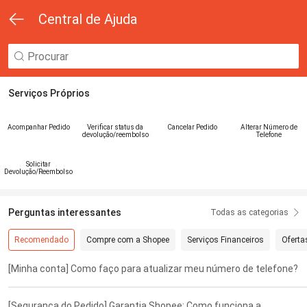
Central de Ajuda
Serviços Próprios
Acompanhar Pedido
Verificar status da
Cancelar Pedido
Alterar Número de
devolução/reembolso
Telefone
Solicitar
Devolução/Reembolso
Perguntas interessantes
Todas as categorias
Recomendado
Compre com a Shopee
Serviços Financeiros
Oferta
[Minha conta] Como faço para atualizar meu número de telefone?
[Segurança do Pedido] Garantia Shopee: Como funciona a